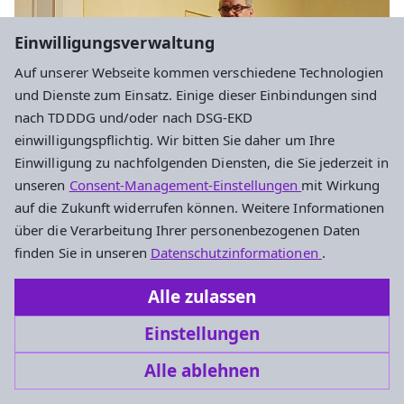
Einwilligungsverwaltung
Auf unserer Webseite kommen verschiedene Technologien
und Dienste zum Einsatz. Einige dieser Einbindungen sind
nach TDDDG und/oder nach DSG-EKD
einwilligungspflichtig. Wir bitten Sie daher um Ihre
Einwilligung zu nachfolgenden Diensten, die Sie jederzeit in
Lothar Püschel
unseren
Consent-Management-Einstellungen
mit Wirkung
Pfarrer Michael Graebsch
auf die Zukunft widerrufen können. Weitere Informationen
über die Verarbeitung Ihrer personenbezogenen Daten
finden Sie in unseren
Datenschutzinformationen
.
Abendgottesdienst vom 21.02.2026 als
Alle zulassen
Audio-Podcast
Einstellungen
Liebe Gemeinde,
Alle ablehnen
herzliche Einladung zum Abendgottesdienst