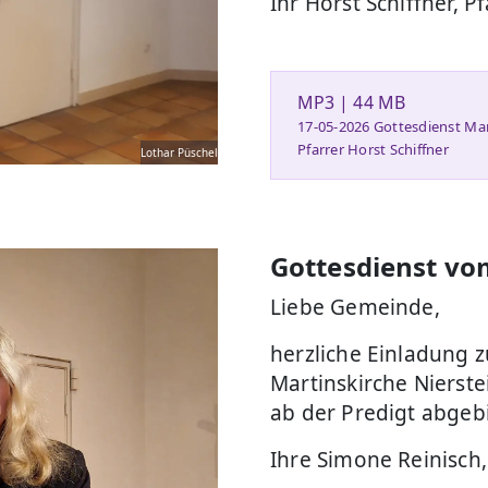
Ihr Horst Schiffner, Pf
MP3 | 44 MB
17-05-2026 Gottesdienst Mar
Pfarrer Horst Schiffner
Lothar Püschel
Gottesdienst vo
Liebe Gemeinde,
herzliche Einladung 
Martinskirche Nierste
ab der Predigt abgebi
Ihre Simone Reinisch,