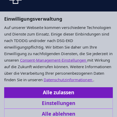
Suche
Einwilligungsverwaltung
Auf unserer Webseite kommen verschiedene Technologien
Impressum
Datenschutz
Cookie-Einstellungen
und Dienste zum Einsatz. Einige dieser Einbindungen sind
nach TDDDG und/oder nach DSG-EKD
einwilligungspflichtig. Wir bitten Sie daher um Ihre
Ev. Kirchengemeinde Nierstein
Einwilligung zu nachfolgenden Diensten, die Sie jederzeit in
unseren
Consent-Management-Einstellungen
mit Wirkung
Mühlgasse 28
auf die Zukunft widerrufen können. Weitere Informationen
55283 Nierstein
über die Verarbeitung Ihrer personenbezogenen Daten
Tel.: +49 6133 5687
finden Sie in unseren
Datenschutzinformationen
.
Fax: +49 6133 57539
Alle zulassen
kirchengemeinde.nierstein@ekhn.de
Einstellungen
Alle ablehnen