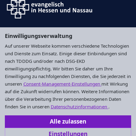
Suche
Einwilligungsverwaltung
Auf unserer Webseite kommen verschiedene Technologien
Impressum
Datenschutz
Cookie-Einstellungen
und Dienste zum Einsatz. Einige dieser Einbindungen sind
nach TDDDG und/oder nach DSG-EKD
einwilligungspflichtig. Wir bitten Sie daher um Ihre
Ev. Kirchengemeinde Nierstein
Einwilligung zu nachfolgenden Diensten, die Sie jederzeit in
unseren
Consent-Management-Einstellungen
mit Wirkung
Mühlgasse 28
auf die Zukunft widerrufen können. Weitere Informationen
55283 Nierstein
über die Verarbeitung Ihrer personenbezogenen Daten
Tel.: +49 6133 5687
finden Sie in unseren
Datenschutzinformationen
.
Fax: +49 6133 57539
Alle zulassen
kirchengemeinde.nierstein@ekhn.de
Einstellungen