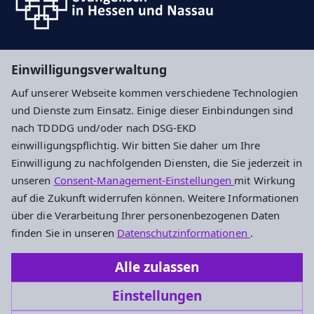
Suche
Einwilligungsverwaltung
Auf unserer Webseite kommen verschiedene Technologien
Impressum
Datenschutz
Cookie-Einstellungen
und Dienste zum Einsatz. Einige dieser Einbindungen sind
nach TDDDG und/oder nach DSG-EKD
einwilligungspflichtig. Wir bitten Sie daher um Ihre
Ev. Kirchengemeinde Nierstein
Einwilligung zu nachfolgenden Diensten, die Sie jederzeit in
unseren
Consent-Management-Einstellungen
mit Wirkung
Mühlgasse 28
auf die Zukunft widerrufen können. Weitere Informationen
55283 Nierstein
über die Verarbeitung Ihrer personenbezogenen Daten
Tel.: +49 6133 5687
finden Sie in unseren
Datenschutzinformationen
.
Fax: +49 6133 57539
Alle zulassen
kirchengemeinde.nierstein@ekhn.de
Einstellungen