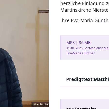
herzliche Einladung 
Martinskirche Nierste
Ihre Eva-Maria Günthe
MP3 | 36 MB
11-01-2026 Gottesdienst Mar
Eva-Maria Günther
Predigttext:Matthä
Lothar Püschel
zur Startseite