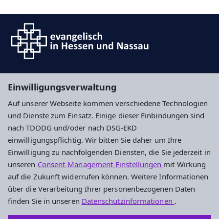
Suche
Einwilligungsverwaltung
Auf unserer Webseite kommen verschiedene Technologien
Impressum
Datenschutz
Cookie-Einstellungen
und Dienste zum Einsatz. Einige dieser Einbindungen sind
nach TDDDG und/oder nach DSG-EKD
einwilligungspflichtig. Wir bitten Sie daher um Ihre
Ev. Kirchengemeinde Nierstein
Einwilligung zu nachfolgenden Diensten, die Sie jederzeit in
unseren
Consent-Management-Einstellungen
mit Wirkung
Mühlgasse 28
auf die Zukunft widerrufen können. Weitere Informationen
55283 Nierstein
über die Verarbeitung Ihrer personenbezogenen Daten
Tel.: +49 6133 5687
finden Sie in unseren
Datenschutzinformationen
.
Fax: +49 6133 57539