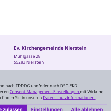
Ev. Kirchengemeinde Nierstein
Mühlgasse 28
55283 Nierstein
Tel.: +49 6133 5687
Fax: +49 6133 57539
 sind nach TDDDG und/oder nach DSG-EKD
kirchengemeinde.nierstein@ekhn.de
nseren
Consent-Management-Einstellungen
mit Wirkung
 finden Sie in unseren
Datenschutzinformationen
.
e zulassen
Einstellungen
Alle ablehnen