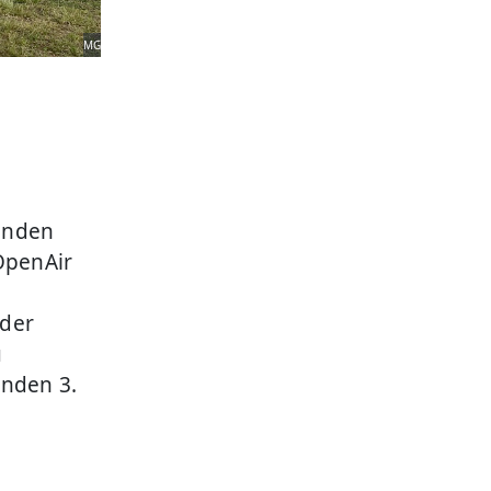
MG
anden
OpenAir
oder
u
enden 3.