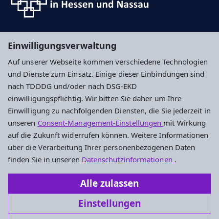
Suche
Einwilligungsverwaltung
Auf unserer Webseite kommen verschiedene Technologien
Impressum
Datenschutz
Cookie-Einstellungen
und Dienste zum Einsatz. Einige dieser Einbindungen sind
nach TDDDG und/oder nach DSG-EKD
einwilligungspflichtig. Wir bitten Sie daher um Ihre
Ev. Kirchengemeinde Nierstein
Einwilligung zu nachfolgenden Diensten, die Sie jederzeit in
unseren
Consent-Management-Einstellungen
mit Wirkung
Mühlgasse 28
auf die Zukunft widerrufen können. Weitere Informationen
55283 Nierstein
über die Verarbeitung Ihrer personenbezogenen Daten
Tel.: +49 6133 5687
finden Sie in unseren
Datenschutzinformationen
.
Fax: +49 6133 57539
Alle zulassen
kirchengemeinde.nierstein@ekhn.de
Einstellungen